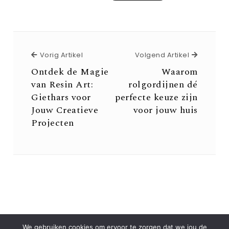
Vorig Artikel
Volgend 
Vorig Artikel
Volgend Artikel
Ontdek de Magie
Waarom
van Resin Art:
rolgordijnen dé
Giethars voor
perfecte keuze zijn
Jouw Creatieve
voor jouw huis
Projecten
We gebruiken cookies om ervoor te zorgen dat we jou de