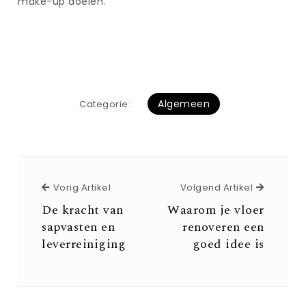
make-up doelen.
Algemeen
Categorie:
Vorig Artikel
Volgend 
Vorig Artikel
Volgend Artikel
De kracht van
Waarom je vloer
sapvasten en
renoveren een
leverreiniging
goed idee is