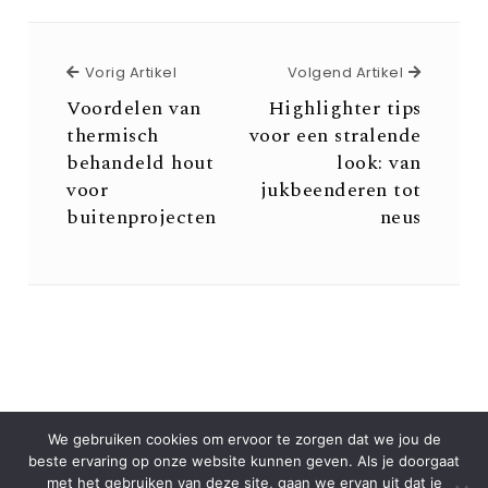
Vorig Artikel
Volgend 
Vorig Artikel
Volgend Artikel
Voordelen van
Highlighter tips
thermisch
voor een stralende
behandeld hout
look: van
voor
jukbeenderen tot
buitenprojecten
neus
We gebruiken cookies om ervoor te zorgen dat we jou de
beste ervaring op onze website kunnen geven. Als je doorgaat
met het gebruiken van deze site, gaan we ervan uit dat je