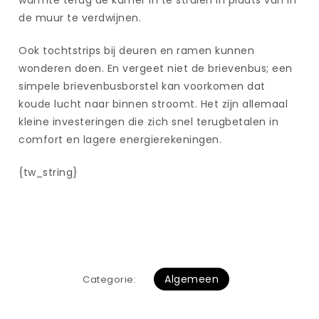
warmte terug de kamer in te stralen in plaats van in
de muur te verdwijnen.
Ook tochtstrips bij deuren en ramen kunnen
wonderen doen. En vergeet niet de brievenbus; een
simpele brievenbusborstel kan voorkomen dat
koude lucht naar binnen stroomt. Het zijn allemaal
kleine investeringen die zich snel terugbetalen in
comfort en lagere energierekeningen.
{tw_string}
Algemeen
Categorie: